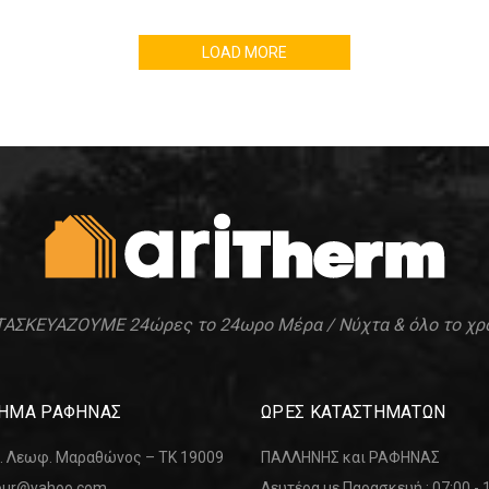
LOAD MORE
ΑΣΚΕΥΑΖΟΥΜΕ 24ώρες το 24ωρο Μέρα / Νύχτα & όλο το χρ
ΗΜΑ ΡΑΦΗΝΑΣ
ΩΡΕΣ ΚΑΤΑΣΤΗΜΑΤΩΝ
. Λεωφ. Μαραθώνος – ΤΚ 19009
ΠΑΛΛΗΝΗΣ και ΡΑΦΗΝΑΣ
lour@yahoo.com
Δευτέρα με Παρασκευή : 07:00 - 