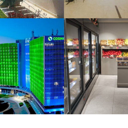
ΑΚΗ ΜΕΤΑΜΟΡΦΩΣΗ
BLE PAVILION ΑΛΙΜΟΣ
ΙΚΙΑΣ ΣΤΗ ΡΑΦΗΝΑ
ΣΙ
ΚΡΕΟΠΩΛΕΙΟ ΜΑΝΑΒΙΚΟ