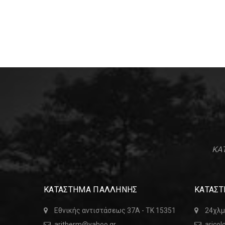
ΚΑΤ
ΚΑΤΑΣΤΗΜΑ ΠΑΛΛΗΝΗΣ
ΚΑΤΑΣΤ
Εθνικής αντιστάσεως 37Α - ΤΚ 15351
24χλμ
aritherm@yahoo.gr
arico