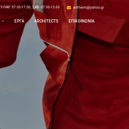
Υ-ΠΑΡ: 07.00-17.00, ΣΑΒ: 07.00-15.00
aritherm@yahoo.gr
Α
ΕΡΓΑ
ARCHITECTS
ΕΠΙΚΟΙΝΩΝΙΑ