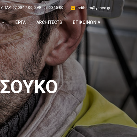
Υ-ΠΑΡ: 07.00-17.00, ΣΑΒ: 07.00-15.00
aritherm@yahoo.gr
Α
ΕΡΓΑ
ARCHITECTS
ΕΠΙΚΟΙΝΩΝΙΑ
 ΣΟΥΚΟ