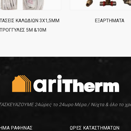
ΤΑΣΕΙΣ ΚΑΛΩΔΙΩΝ 3Χ1,5ΜΜ
ΕΞΑΡΤΗΜΑΤΑ
ΤΡΟΓΓΥΛΕΣ 5Μ &10Μ
ΑΣΚΕΥΑΖΟΥΜΕ 24ώρες το 24ωρο Μέρα / Νύχτα & όλο το χρ
ΗΜΑ ΡΑΦΗΝΑΣ
ΩΡΕΣ ΚΑΤΑΣΤΗΜΑΤΩΝ